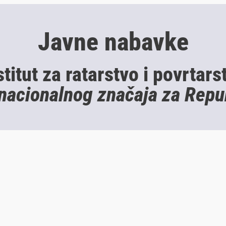
Javne nabavke
stitut za ratarstvo i povrtars
 nacionalnog značaja za Repu