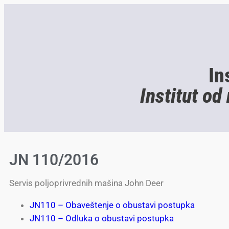
In
Institut od
JN 110/2016
Servis poljoprivrednih mašina John Deer
JN110 – Obaveštenje o obustavi postupka
JN110 – Odluka o obustavi postupka