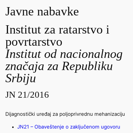
Javne nabavke
Institut za ratarstvo i
povrtarstvo
Institut od nacionalnog
značaja za Republiku
Srbiju
JN 21/2016
Dijagnostički uređaj za poljoprivrednu mehanizaciju
JN21 – Obaveštenje o zaključenom ugovoru