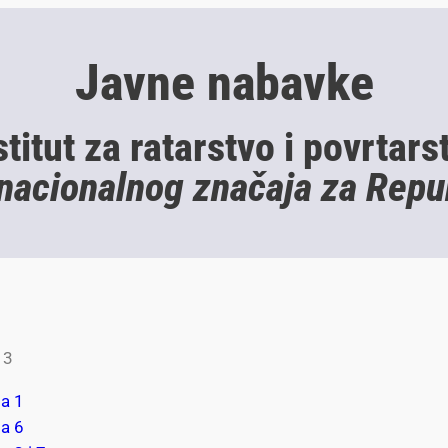
Javne nabavke
stitut za ratarstvo i povrtars
 nacionalnog značaja za Repu
13
ja 1
ja 6