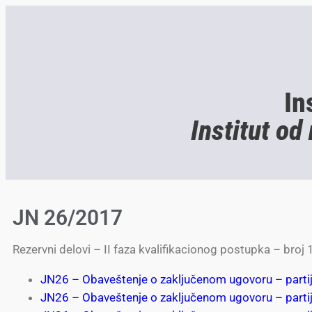
In
Institut od
JN 26/2017
Rezervni delovi – II faza kvalifikacionog postupka – broj 
JN26 – Obaveštenje o zaključenom ugovoru – parti
JN26 – Obaveštenje o zaključenom ugovoru – parti