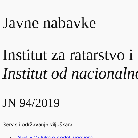
Javne nabavke
Institut za ratarstvo 
Institut od nacional
JN 94/2019
Servis i održavanje viljuškara
JN94 – Odluka o dodeli ugovora