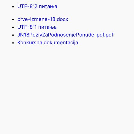
UTF-8”2 питања
prve-izmene-18.docx
UTF-8”1 питања
JN18PozivZaPodnosenjePonude-pdf.pdf
Konkursna dokumentacija