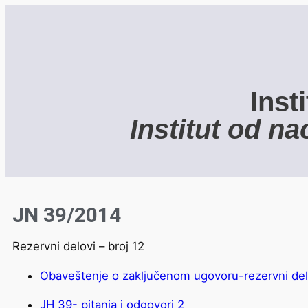
Inst
Institut od n
JN 39/2014
Rezervni delovi – broj 12
Obaveštenje o zaključenom ugovoru-rezervni delo
ЈН 39- pitanja i odgovori 2