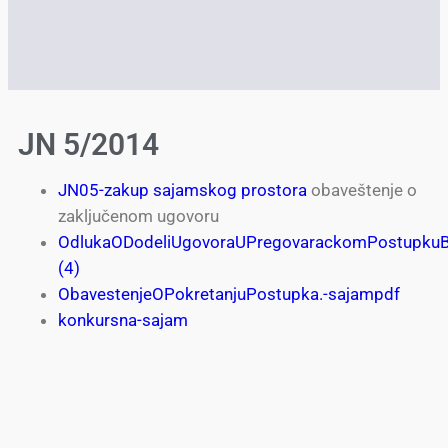
JN 5/2014
JN05-zakup sajamskog prostora
obaveštenje o
zaključenom ugovoru
OdlukaODodeliUgovoraUPregovarackomPostupkuBe
(4)
ObavestenjeOPokretanjuPostupka.-sajampdf
konkursna-sajam