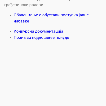
грађевински радови
Обавештење о обустави поступка јавне
набавке
Конкурсна документација
Позив за подношење понуде