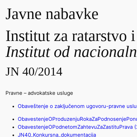
Javne nabavke
Institut za ratarstvo 
Institut od nacional
JN 40/2014
Pravne – advokatske usluge
Obaveštenje o zaključenom ugovoru-pravne uslu
ObavestenjeOProduzenjuRokaZaPodnosenjePonud
ObavestenjeOPodnetomZahtevuZaZastituPrava (
JN40_Konkursna_dokumentacija