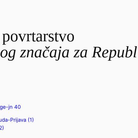
i povrtarstvo
nog značaja za Republ
ge-jn 40
a-Prijava (1)
2)