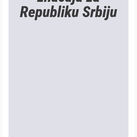
Republiku Srbiju