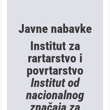
Javne nabavke
Institut za
rartarstvo i
povrtarstvo
Institut od
nacionalnog
značaja za